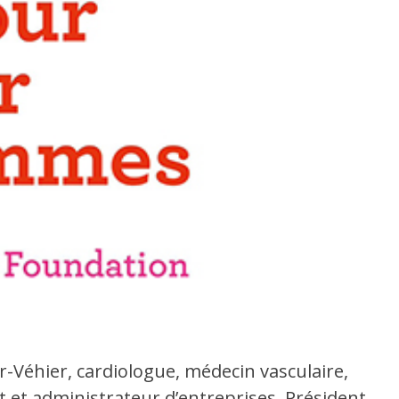
-Véhier, cardiologue, médecin vasculaire,
ant et administrateur d’entreprises, Président