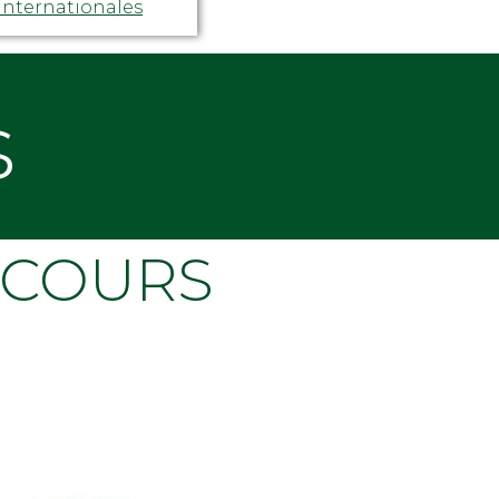
internationales
s
 COURS