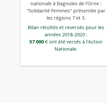
nationale à Bagnoles de l'Orne :
e club
"Solidarité Femmes" présentée par
les régions 7 et 3.
r les
Bilan récoltés et reversés pour les
7€
.
années 2018-2020 :
57 000
€ ont été versés à l'Action
Nationale.