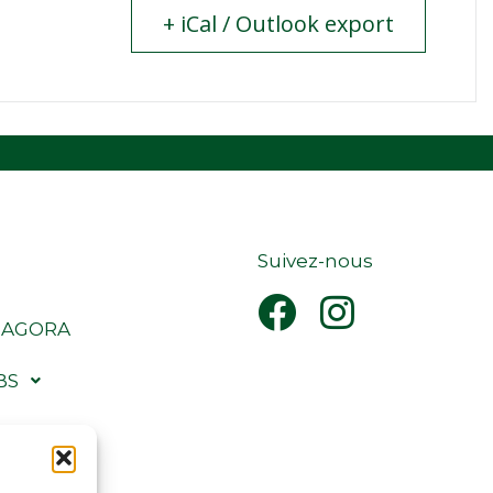
+ iCal / Outlook export
Suivez-nous
 AGORA
BS
IONS
NDRIER