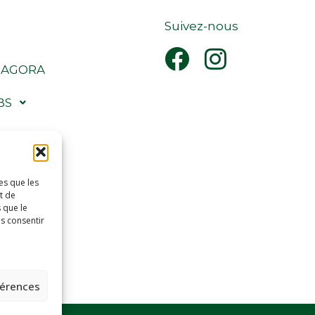
Suivez-nous
 AGORA
BS
IONS
NDRIER
es que les
t de
TIQUE
 que le
as consentir
T
férences